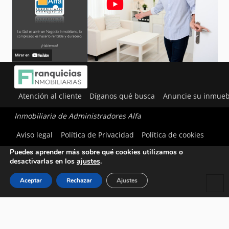
Atención al cliente
Díganos qué busca
Anuncie su inmueb
Inmobiliaria de Administradores Alfa
Utilizamos cookies para ofrecerte la mejor experiencia en
Aviso legal
Política de Privacidad
Política de cookies
nuestra web.
Puedes aprender más sobre qué cookies utilizamos o
desactivarlas en los
ajustes
.
Aceptar
Rechazar
Ajustes