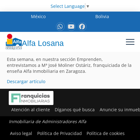
Select Language
▼
México
Bolivia
Alfa Losana
Esta semana, en nuestra sección Emprenden,
entrevistamos a Mª José Moliner Ostáriz, franquiciada de la
enseña Alfa Inmobiliaria en Zaragoza.
Descargar artículo
Atención al cliente
Díganos qué busca
Anuncie su inmueb
Inmobiliaria de Administradores Alfa
Aviso legal
Política de Privacidad
Política de cookies