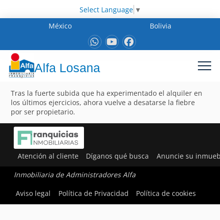
Select Language
▼
México
Bolivia
Alfa Losana
Tras la fuerte subida que ha experimentado el alquiler en
los últimos ejercicios, ahora vuelve a desatarse la fiebre
por ser propietario.
Atención al cliente
Díganos qué busca
Anuncie su inmueb
Inmobiliaria de Administradores Alfa
Aviso legal
Política de Privacidad
Política de cookies