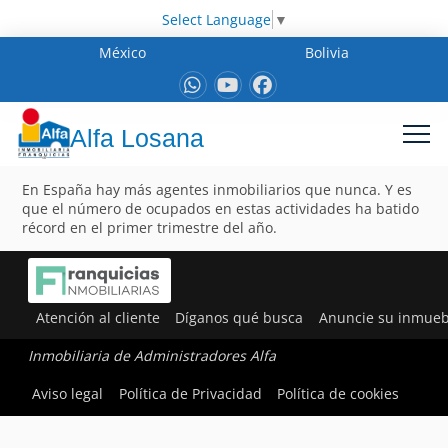
Select Language
▼
México
Bolivia
Alfa Losana
En España hay más agentes inmobiliarios que nunca. Y es
que el número de ocupados en estas actividades ha batido
récord en el primer trimestre del año.
Atención al cliente
Díganos qué busca
Anuncie su inmueb
Inmobiliaria de Administradores Alfa
Aviso legal
Política de Privacidad
Política de cookies