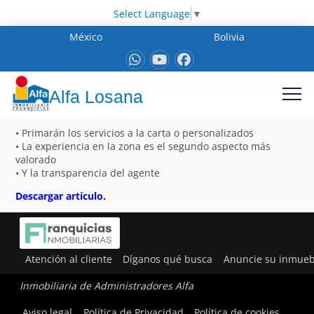
Select Language
▼
México
Bolivia
Alfa Losana
• Primarán los servicios a la carta o personalizados
• La experiencia en la zona es el segundo aspecto más
valorado
• Y la transparencia del agente
Descargar artículo.
Atención al cliente
Díganos qué busca
Anuncie su inmueb
Inmobiliaria de Administradores Alfa
Aviso legal
Política de Privacidad
Política de cookies