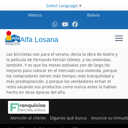
Select Language
▼
México
Bolivia
Alfa Losana
Las bicicletas son para el verano, decía la obra de teatro y
la película de Fernando Fernán Gómez, y las viviendas,
también. Y es que los meses estivales son de largo los
mejores para colocar en el mercado una vivienda, porque
los compradores tienen más tiempo, más tranquilidad y
más predisposición, y porque los vendedores echan el
resto sacando sus productos como nunca antes lo habían
hecho en otras épocas del año.
Atención al cliente
Díganos qué busca
Anuncie su inmueb